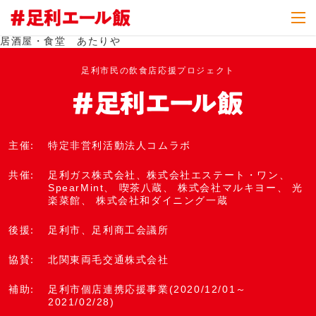
居酒屋・食堂 あたりや
足利市民の飲食店応援プロジェクト
主催
特定非営利活動法人コムラボ
共催
足利ガス株式会社
、
株式会社エステート・ワン
、
SpearMint
、
喫茶八蔵
、
株式会社マルキヨー
、 光
楽菜館、
株式会社和ダイニング一蔵
後援
足利市
、
足利商工会議所
協賛
北関東両毛交通株式会社
補助
足利市個店連携応援事業(2020/12/01～
2021/02/28)