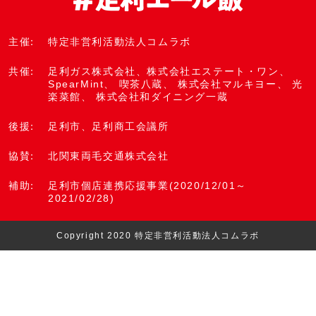
主催
特定非営利活動法人コムラボ
共催
足利ガス株式会社
、
株式会社エステート・ワン
、
SpearMint
、
喫茶八蔵
、
株式会社マルキヨー
、 光
楽菜館、
株式会社和ダイニング一蔵
後援
足利市
、
足利商工会議所
協賛
北関東両毛交通株式会社
補助
足利市個店連携応援事業(2020/12/01～
2021/02/28)
Copyright 2020 特定非営利活動法人コムラボ